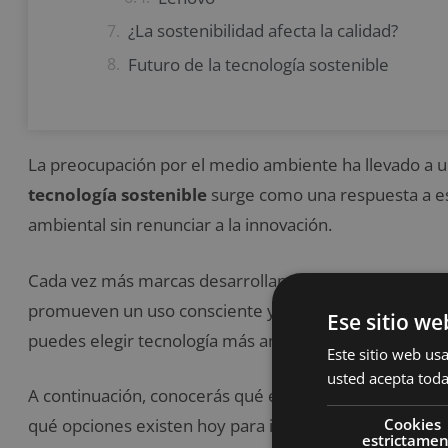
¿La sostenibilidad afecta la calidad?
Futuro de la tecnología sostenible
La preocupación por el medio ambiente ha llevado a u
tecnología sostenible
surge como una respuesta a est
ambiental sin renunciar a la innovación.
Cada vez más marcas desarrollan
gadgets ecológico
promueven un uso consciente y prolongado, fomenta
Ese sitio we
puedes elegir tecnología más amigable con el planeta si
Este sitio web usa
usted acepta toda
A continuación, conocerás qué es la
tecnología soste
Cookies
qué opciones existen hoy para incorporar este enfoque
estrictame