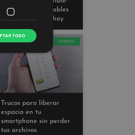
Tecnología sostenible:
gadgets ecoamigables
que puedes usar hoy
PTAR TODO
GENERAL
Trucos para liberar
espacio en tu
smartphone sin perder
tus archivos