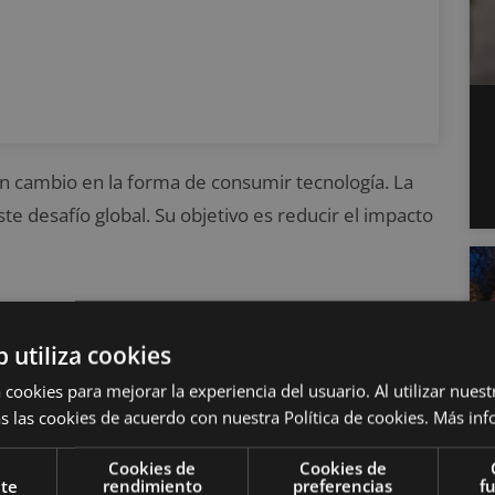
n cambio en la forma de consumir tecnología. La
e desafío global. Su objetivo es reducir el impacto
s
y
dispositivos reciclables
. Estos productos
ndo el
consumo responsable
. Como usuario,
b utiliza cookies
n sacrificar funcionalidad.
 cookies para mejorar la experiencia del usuario. Al utilizar nuest
s las cookies de acuerdo con nuestra Política de cookies.
Más inf
nible
, cómo identificar productos responsables y
Cookies de
Cookies de
 en tu vida cotidiana.
nte
rendimiento
preferencias
f