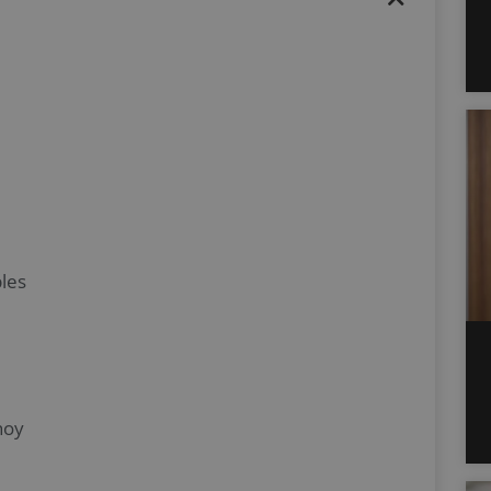
bles
hoy