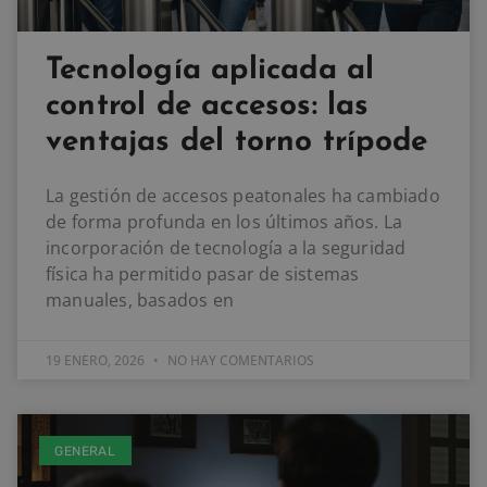
Tecnología aplicada al
control de accesos: las
ventajas del torno trípode
La gestión de accesos peatonales ha cambiado
de forma profunda en los últimos años. La
incorporación de tecnología a la seguridad
física ha permitido pasar de sistemas
manuales, basados en
19 ENERO, 2026
NO HAY COMENTARIOS
GENERAL