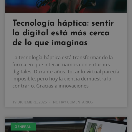
Tecnología háptica: sentir
lo digital está más cerca
de lo que imaginas
La tecnología háptica está transformando la
forma en que interactuamos con entornos
digitales. Durante años, tocar lo virtual parecía
imposible, pero hoy la ciencia demuestra lo
contrario. Gracias a innovaciones
19 DICIEMBRE, 2025
NO HAY COMENTARIOS
GENERAL