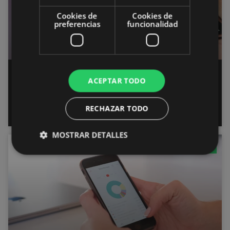
Cookies de
Cookies de
preferencias
funcionalidad
Tabletas para dibujar: ¿cuál es la
ACEPTAR TODO
mejor para empezar en diseño
digital?
RECHAZAR TODO
MOSTRAR DETALLES
GENERAL