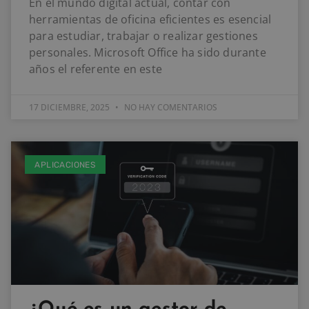
En el mundo digital actual, contar con
herramientas de oficina eficientes es esencial
para estudiar, trabajar o realizar gestiones
personales. Microsoft Office ha sido durante
años el referente en este
17 DICIEMBRE, 2025
NO HAY COMENTARIOS
APLICACIONES