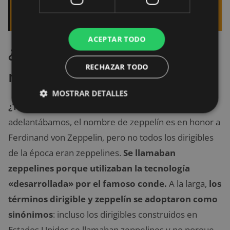
ofrecen
ACEPTAR TODO
¿Dirigible y zeppelín es lo
RECHAZAR TODO
mismo?
MOSTRAR DETALLES
¿Todos los dirigibles son zeppelines?
Como ya
adelantábamos, el nombre de zeppelín es en honor a
Ferdinand von Zeppelin, pero no todos los dirigibles
de la época eran zeppelines.
Se llamaban
zeppelines porque utilizaban la tecnología
«desarrollada» por el famoso conde.
A la larga,
los
términos dirigible y zeppelín se adoptaron como
sinónimos
: incluso los dirigibles construidos en
Estados Unidos se llamaban zeppelines y no porque