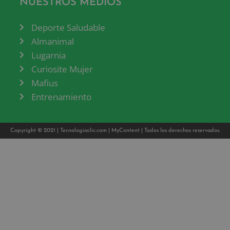
NUESTROS MEDIOS
Deporte Saludable
Almanimal
Lugarnia
Curiosite Mujer
Mafius
Entrenamiento
Copyright © 2021 |
Tecnologiaclic.com
|
MyContent
| Todos los derechos reservados.