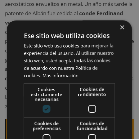
aerostáticos envueltos en metal. Un año más tarde la
patente de Albán fue cedida al
conde Ferdinand
von Zeppelin
(¡de ahí el nombre!). El conde se hizo
×
de oro con el invento de Albán, terminando su
Ese sitio web utiliza cookies
primer dirigible en 1900.
La estructura del
dirigible
Este sitio web usa cookies para mejorar la
era rígida y formada por una hilera de 17 cámaras de
experiencia del usuario. Al utilizar nuestro
gas recubiertas con tela de caucho.
Todo el dirigible
sitio web, usted acepta todas las cookies
de acuerdo con nuestra Política de
se recubría por tela de algodón y su longitud era
cookies.
Más información
de 128 metros de largo
y podía cargar 11,3 millones
de litros de hidrógeno. Después de su primer viaje
Cookies
Cookies de
estrictamente
rendimiento
largo (24 horas) en 1906, la popularidad de los
necesarias
zeppelines comenzó a crecer.
Cookies de
Cookies de
preferencias
funcionalidad
Quizá te interese leer:
Black Friday 2020: las
tiendas de tecnología que más descuentos