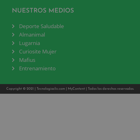
NUESTROS MEDIOS
Deporte Saludable
Almanimal
Lugarnia
Curiosite Mujer
Mafius
Entrenamiento
Copyright © 2021 |
Tecnologiaclic.com
|
MyContent
| Todos los derechos reservados.