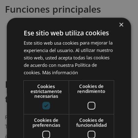
Funciones principales
×
Supervisión de apps descargadas.
Ese sitio web utiliza cookies
Aprobación remota de nuevas instalaciones.
Este sitio web usa cookies para mejorar la
Límite diario de tiempo frente a la pantalla.
experiencia del usuario. Al utilizar nuestro
Bloqueo remoto del dispositivo.
sitio web, usted acepta todas las cookies
Acceso a informes de actividad.
de acuerdo con nuestra Política de
cookies.
Más información
Enfoque en gestión de
Cookies
Cookies de
estrictamente
rendimiento
tiempo
necesarias
Puedes definir cuántas horas al día usar el teléfono.
Cookies de
Cookies de
preferencias
funcionalidad
También establecer horarios de descanso, como
apagar el dispositivo por la noche.