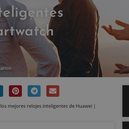
teligentes
artwatch
arios
os mejores relojes inteligentes de Huawei |