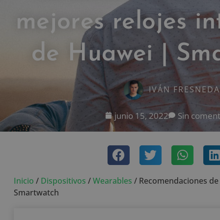
mejores relojes in
de Huawei | Sm
IVÁN FRESNEDA
junio 15, 2022
Sin coment
Inicio
/
Dispositivos
/
Wearables
/
Recomendaciones de l
Smartwatch