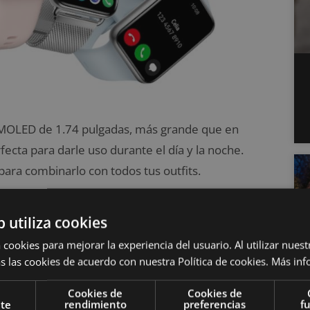
 AMOLED de 1.74 pulgadas, más grande que en
fecta para darle uso durante el día y la noche.
para combinarlo con todos tus outfits.
e el oxígeno en sangre y ofrece una sorprendente
b utiliza cookies
pedernido, con este reloj y sus 97 modos deportivos
 cookies para mejorar la experiencia del usuario. Al utilizar nuest
orma muy específica. Por si fuera poco, este reloj
s las cookies de acuerdo con nuestra Política de cookies.
Más inf
uimiento del sueño, que te permitirá descubrir si
Cookies de
Cookies de
nte
rendimiento
preferencias
f