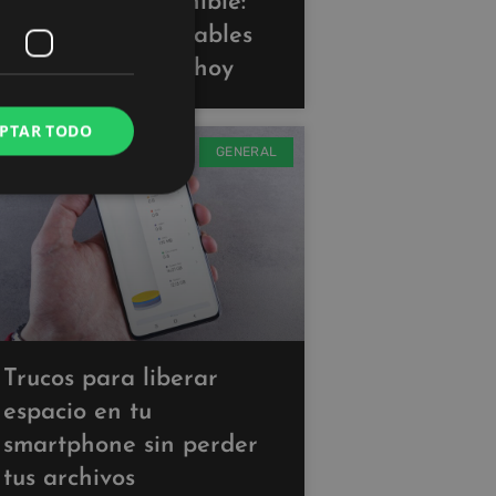
Tecnología sostenible:
gadgets ecoamigables
que puedes usar hoy
PTAR TODO
GENERAL
Trucos para liberar
espacio en tu
smartphone sin perder
tus archivos