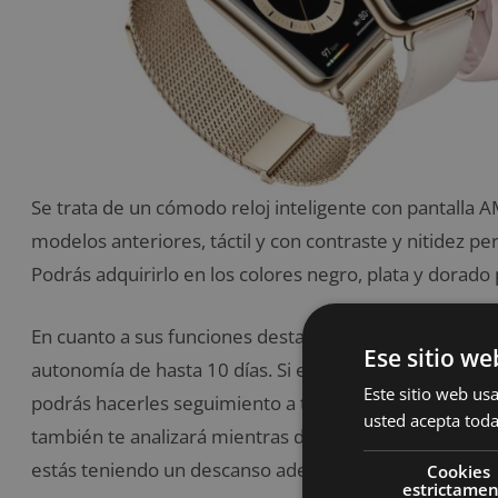
Se trata de un cómodo reloj inteligente con pantalla
modelos anteriores, táctil y con contraste y nitidez per
Podrás adquirirlo en los colores negro, plata y dorado 
En cuanto a sus funciones destacables, este reloj mid
Ese sitio we
autonomía de hasta 10 días. Si eres un deportista em
Este sitio web usa
podrás hacerles seguimiento a tus entrenamientos de f
usted acepta toda
también te analizará mientras duermes, gracias al seg
estás teniendo un descanso adecuado.
Cookies
estrictame