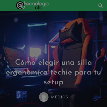
Cómo elegir una silla
ergonómica techie para tu
setup
MEDIOS