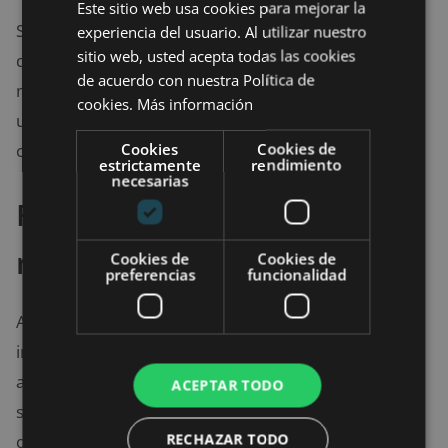
Este sitio web usa cookies para mejorar la
Si tu setup es multifuncional o buscas algo más
experiencia del usuario. Al utilizar nuestro
sitio web, usted acepta todas las cookies
discreto, una silla ergonómica tradicional puede ser
de acuerdo con nuestra Política de
mejor. Pero si te importa la estética gamer y quieres
cookies.
Más información
una silla que combine estilo con confort, las gaming
Cookies
Cookies de
chair son una buena opción.
estrictamente
rendimiento
necesarias
Funcionalidad y confort:
más allá de la apariencia
Cookies de
Cookies de
preferencias
funcionalidad
Ambos tipos suelen ofrecer ajustes similares: altura,
inclinación y reposabrazos regulables. Sin embargo,
algunas
gaming chair
priorizan el diseño y pueden
ACEPTAR TODO
ser menos cómodas para sesiones muy largas, ya
RECHAZAR TODO
que su acolchado puede ser firme y el respaldo