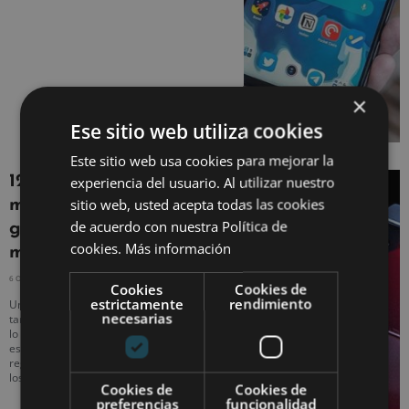
×
Ese sitio web utiliza cookies
Este sitio web usa cookies para mejorar la
12 ideas de regalos por
experiencia del usuario. Al utilizar nuestro
sitio web, usted acepta todas las cookies
menos de 50 euros que
de acuerdo con nuestra Política de
gustan a casi todo el
cookies.
Más información
mundo
6 OCTUBRE, 2019
NO HAY COMENTARIOS
Cookies
Cookies de
estrictamente
rendimiento
Un buen detalle siempre es agradable,
necesarias
tanto para el que lo da como para el que
lo recibe, y por eso en cada ocasión
especial nos esmeramos en escoger el
regalo perfecto. En los últimos tiempos,
los regalos ligados
Cookies de
Cookies de
preferencias
funcionalidad