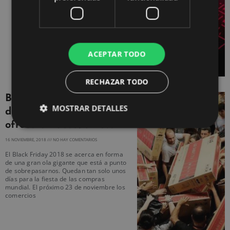
ACEPTAR TODO
RECHAZAR TODO
Black Friday 2018 ¿Qué
MOSTRAR DETALLES
día es y qué tiendas
ofrecerán descuentos?
16 NOVIEMBRE, 2018
NO HAY COMENTARIOS
El Black Friday 2018 se acerca en forma
de una gran ola gigante que está a punto
de sobrepasarnos. Quedan tan solo unos
días para la fiesta de las compras
mundial. El próximo 23 de noviembre los
comercios