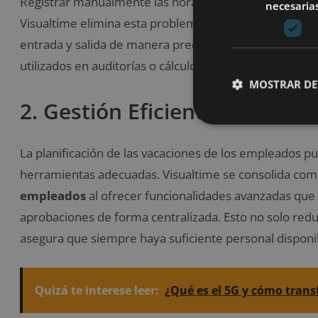
Registrar manualmente las horas trabajadas no solo es
necesaria
Visualtime elimina esta problemática con un sistema 
entrada y salida de manera precisa y en tiempo real. Es
utilizados en auditorías o cálculos de nómina.
MOSTRAR DE
2. Gestión Eficiente de Vacac
La planificación de las vacaciones de los empleados pu
herramientas adecuadas. Visualtime se consolida co
empleados
al ofrecer funcionalidades avanzadas que 
aprobaciones de forma centralizada. Esto no solo redu
asegura que siempre haya suficiente personal disponib
Quizá te interese leer:
¿Qué es el 5G y cómo tran