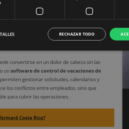
 tedioso, sino que también está sujeto a errores.
s
automatizado que permite registrar las horas de
to garantiza reportes confiables y listos para ser
TALLES
RECHAZAR TODO
ACE
iones
ede convertirse en un dolor de cabeza sin las
mo un
software de control de vacaciones de
permiten gestionar solicitudes, calendarios y
ce los conflictos entre empleados, sino que
le para cubrir las operaciones.
sformará Costa Rica?