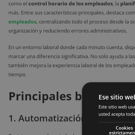
como el
control horario de los empleados
, la
plani
más. Entre sus características principales, destaca co
empleados
, centralizando todo el proceso desde la s
organización y reduciendo errores administrativos.
En un entorno laboral donde cada minuto cuenta, di
marcar una diferencia significativa. No solo ayuda a l
también mejora la experiencia laboral de los empleado
tiempo.
Principales beneficios
Ese sitio we
Este sitio web usa
usted acepta toda
1. Automatización del Contro
Cookies
estrictame