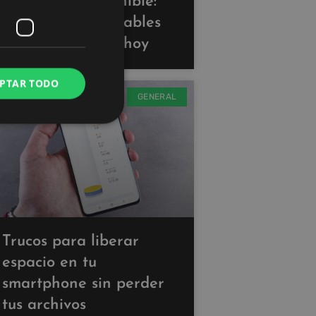
Tecnología sostenible:
gadgets ecoamigables
que puedes usar hoy
PTAR TODO
GENERAL
Trucos para liberar
espacio en tu
smartphone sin perder
tus archivos