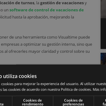
ficación de turnos
, la
gestión de vacaciones
y
mo un
software de control de vacaciones de
olicitud hasta la aprobación, mejorando la
sponer de una herramienta como Visualtime puede
as empresas a optimizar su gestión interna, sino que
s al ofrecerles mayor claridad y control sobre su
 de Visualtime
b utiliza cookies
 cookies para mejorar la experiencia del usuario. Al utilizar nuest
s las cookies de acuerdo con nuestra Política de cookies.
Más inf
l Horario
Cookies de
Cookies de
nte
rendimiento
preferencias
f