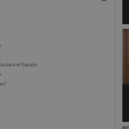
o
a para el Equipo
a
as?