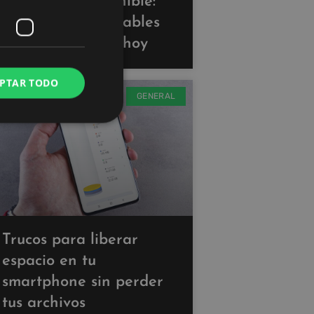
Tecnología sostenible:
gadgets ecoamigables
que puedes usar hoy
PTAR TODO
GENERAL
Trucos para liberar
espacio en tu
smartphone sin perder
tus archivos