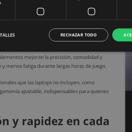
s
tes los accesorios
TALLES
RECHAZAR TODO
ACE
idad, pero para obtener un rendimiento óptimo, es
mplementos mejoran la precisión, comodidad y
y menos fatiga durante largas horas de juego.
ionales que las laptops no incluyen, como
rgonomía ajustable, indispensables para quienes
n y rapidez en cada