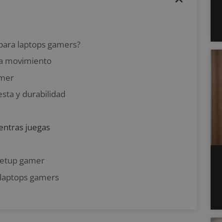
 para laptops gamers?
da movimiento
amer
sta y durabilidad
entras juegas
setup gamer
 laptops gamers