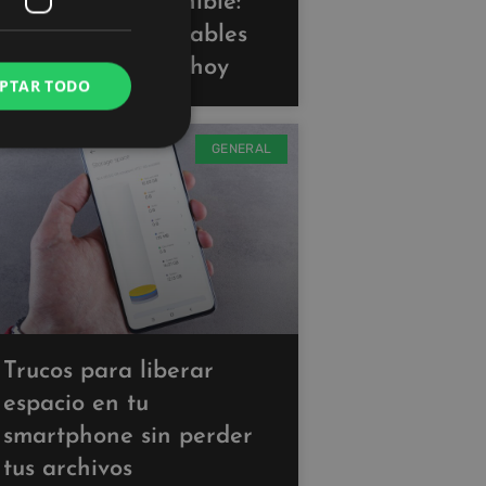
Tecnología sostenible:
gadgets ecoamigables
que puedes usar hoy
PTAR TODO
GENERAL
Trucos para liberar
espacio en tu
smartphone sin perder
tus archivos