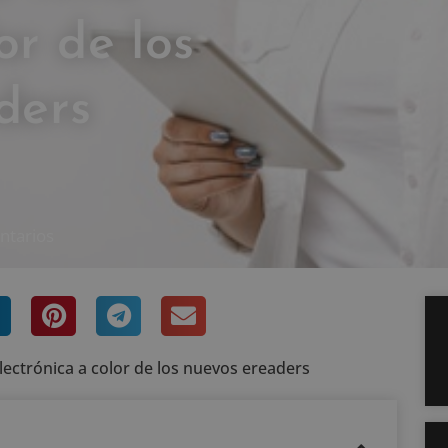
or de los
ders
ntarios
electrónica a color de los nuevos ereaders