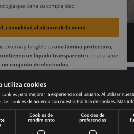
nología que tiene su complejidad.
al: comodidad al alcance de la mano
ás externa y tangible es
una lámina protectora
,
contienen un líquido transparente
con una serie
n
un conjunto de electrodos
.
s de dos colores:
las blancas tienen carga positiva
b utiliza cookies
artículas hay una serie de electrodos. Cuando los
 cookies para mejorar la experiencia del usuario. Al utilizar nuest
iva, las partículas negativas son atraídas y las
s las cookies de acuerdo con nuestra Política de cookies.
Más inf
uben a la zona superior, que es la que ve el
Cookies de
Cookies de
ativa, sucede lo contrario.
Así se consiguen los
nte
rendimiento
preferencias
f
s