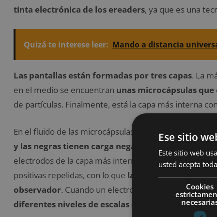
tinta electrónica de los ereaders
, ya que es una tec
Quizá te interese leer:
Mando a distancia univers
Las pantallas están formadas por tres capas
. La m
en el medio se encuentran
unas microcápsulas que 
de partículas. Finalmente, está la capa más interna co
En el fluido de las microcápsulas flotan unas partícula
Ese sitio we
y las negras tienen carga negativa
. Debajo de las p
Este sitio web usa
electrodos de la capa más interna envían una carga posit
usted acepta toda
positivas repelidas, con lo que
las partículas claras s
Cookies
observador
. Cuando un electrodo envía una carga neg
estrictame
necesaria
diferentes niveles de escalas de grises.