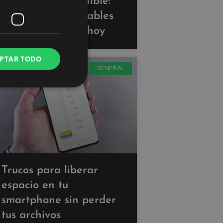
Tecnología sostenible:
gadgets ecoamigables
que puedes usar hoy
PTAR TODO
GENERAL
Trucos para liberar
espacio en tu
smartphone sin perder
tus archivos