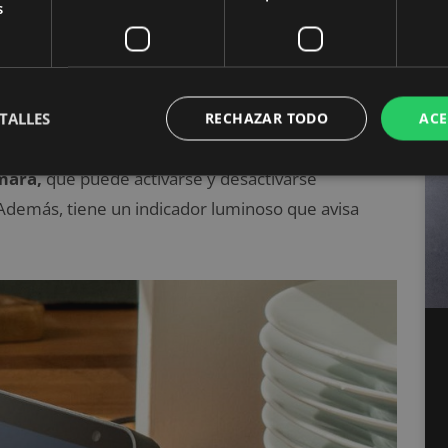
s
nes también se hacen presenten en
el precio
, ya que
uible.
wifi para controlar la temperatura con el móvil
TALLES
RECHAZAR TODO
ACE
mara,
que puede activarse y desactivarse
Además, tiene un indicador luminoso que avisa