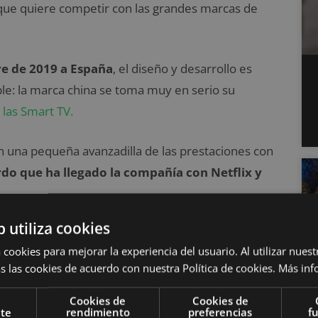
que quiere competir con las grandes marcas de
e de 2019 a España
, el diseño y desarrollo es
le: la marca china se toma muy en serio su
las Smart TV.
 una pequeña avanzadilla de las prestaciones con
do que ha llegado la compañía con Netflix y
b utiliza cookies
en China e India, donde ha desplegado
 cookies para mejorar la experiencia del usuario. Al utilizar nuest
s las cookies de acuerdo con nuestra Política de cookies.
Más inf
Cookies de
Cookies de
nte
rendimiento
preferencias
f