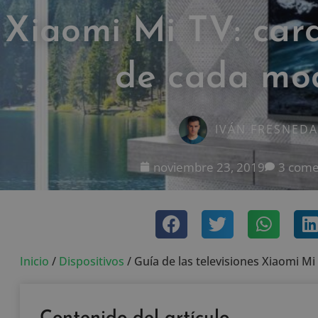
Xiaomi Mi TV: cara
de cada mo
IVÁN FRESNEDA
noviembre 23, 2019
3 come
Inicio
/
Dispositivos
/
Guía de las televisiones Xiaomi Mi