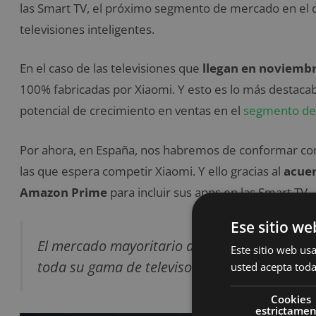
las Smart TV, el próximo segmento de mercado en el 
televisiones inteligentes.
En el caso de las televisiones que
llegan en noviembr
100% fabricadas por Xiaomi. Y esto es lo más destacab
potencial de crecimiento en ventas en el
segmento de 
Por ahora, en España, nos habremos de conformar con
las que espera competir Xiaomi. Y ello gracias al
acuer
Amazon Prime
para incluir sus apps en las Smart TV.
Ese sitio we
El mercado mayoritario de Xiaomi se centra 
Este sitio web usa
toda su gama de televisores inteligentes.
usted acepta toda
Cookies
estrictame