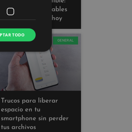
Tecnología sostenible:
gadgets ecoamigables
que puedes usar hoy
PTAR TODO
GENERAL
Trucos para liberar
espacio en tu
smartphone sin perder
tus archivos