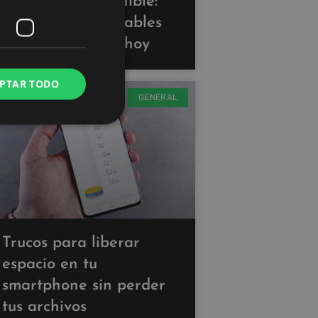
Tecnología sostenible:
gadgets ecoamigables
que puedes usar hoy
PTAR TODO
GENERAL
Trucos para liberar
espacio en tu
smartphone sin perder
tus archivos