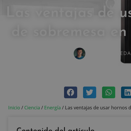
Las ventajas de u
de sobremesa en 
IVÁN FRESNEDA
junio 26, 2021
Sin coment
Inicio
/
Ciencia
/
Energía
/
Las ventajas de usar hornos 