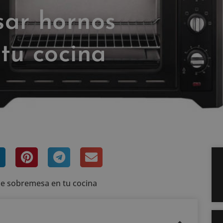
sar hornos
tu cocina
arios
de sobremesa en tu cocina