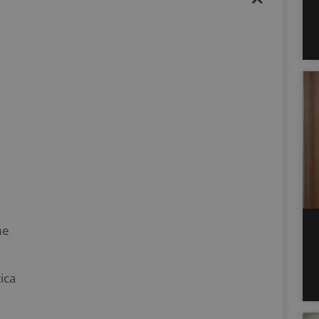
me
ica