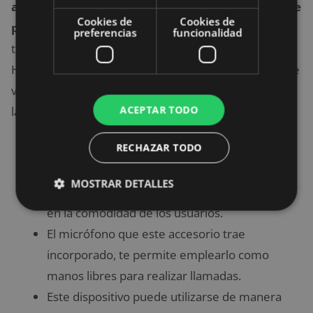
auriculares bluetooth
por menos de 30 euros que
Cookies de
Cookies de
puedes comprar
. Sin embargo, no podíamos
preferencias
funcionalidad
terminar sin mencionar los fantásticos cascos Mpow
H7 inalámbricos. Entre algunas de la gran cantidad de
ventajas que te ofrece este dispositivo, encontrarás
ACEPTAR TODO
las siguientes:
RECHAZAR TODO
Se caracterizan por ser auriculares que
brindan bastante confort. Ya que, han sido
MOSTRAR DETALLES
diseñados de manera ergonómica, pensando
en la comodidad de los usuarios.
El micrófono que este accesorio trae
incorporado, te permite emplearlo como
manos libres para realizar llamadas.
Este dispositivo puede utilizarse de manera