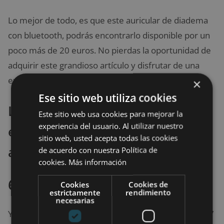
Lo mejor de todo, es que este auricular de diadema
con bluetooth, podrás encontrarlo disponible por un
poco más de 20 euros. No pierdas la oportunidad de
adquirir este grandioso artículo y disfrutar de una
experiencia fantástica con la música.
×
Ese sitio web utiliza cookies
La mejor oferta que hemos
Este sitio web usa cookies para mejorar la
experiencia del usuario. Al utilizar nuestro
encontrado para comprar estos
sitio web, usted acepta todas las cookies
auriculares
de acuerdo con nuestra Política de
cookies.
Más información
6. Cascos Mpow H7
Cookies
Cookies de
estrictamente
rendimiento
necesarias
Ya casi nos acercamos al final de esta lista sobre los 7