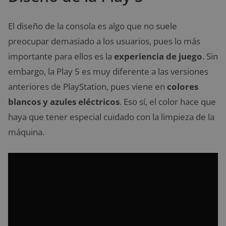
El diseño de la consola es algo que no suele
preocupar demasiado a los usuarios, pues lo más
importante para ellos es la
experiencia de juego
. Sin
embargo, la Play 5 es muy diferente a las versiones
anteriores de PlayStation, pues viene en
colores
blancos y azules eléctricos
. Eso sí, el color hace que
haya que tener especial cuidado con la limpieza de la
máquina.