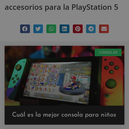
accesorios para la PlayStation 5
CONSOLAS
Cuál es la mejor consola para niños