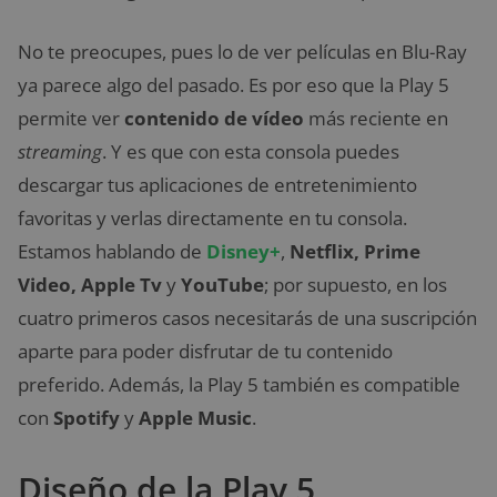
No te preocupes, pues lo de ver películas en Blu-Ray
ya parece algo del pasado. Es por eso que la Play 5
permite ver
contenido de vídeo
más reciente en
streaming
. Y es que con esta consola puedes
descargar tus aplicaciones de entretenimiento
favoritas y verlas directamente en tu consola.
Estamos hablando de
Disney+
,
Netflix, Prime
Video, Apple Tv
y
YouTube
; por supuesto, en los
cuatro primeros casos necesitarás de una suscripción
aparte para poder disfrutar de tu contenido
preferido. Además, la Play 5 también es compatible
con
Spotify
y
Apple Music
.
Diseño de la Play 5