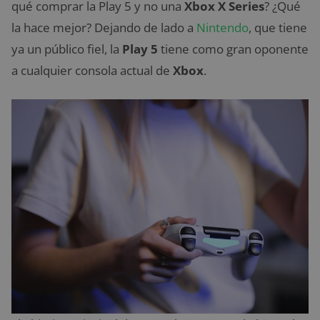
qué comprar la Play 5 y no una
Xbox X Series
? ¿Qué
la hace mejor? Dejando de lado a
Nintendo
, que tiene
ya un público fiel, la
Play 5
tiene como gran oponente
a cualquier consola actual de
Xbox
.