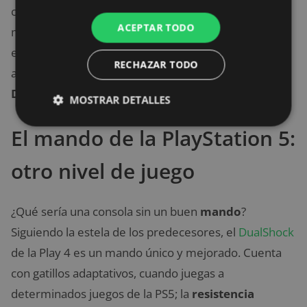
configurar una
carcasa
y un mando del color que
ACEPTAR TODO
más te guste y crear una combinación única; eso sí,
esta configuración extra se vende por separado. Si
RECHAZAR TODO
aún no estás convencido, te contamos todo sobre el
DualShock
.
MOSTRAR DETALLES
El mando de la PlayStation 5:
otro nivel de juego
¿Qué sería una consola sin un buen
mando
?
Siguiendo la estela de los predecesores, el
DualShock
de la Play 4 es un mando único y mejorado. Cuenta
con gatillos adaptativos, cuando juegas a
determinados juegos de la PS5; la
resistencia