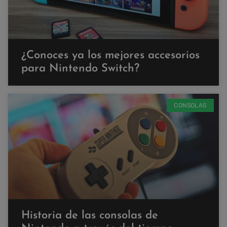
¿Conoces ya los mejores accesorios
para Nintendo Switch?
CONSOLAS
Historia de las consolas de