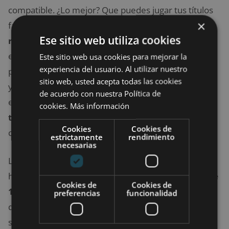
compatible. ¿Lo mejor? Que puedes jugar tus títulos
×
favoritos de
PlayStation 4 y PS VR
gracias a la
Ese sitio web utiliza cookies
retrocompatibilidad
de la consola. Por otra parte,
esta consola incluye la tecnología
Ray Tracing
, que
Este sitio web usa cookies para mejorar la
experiencia del usuario. Al utilizar nuestro
proporciona nuevos niveles de realismo con reflejos
sitio web, usted acepta todas las cookies
y sombras naturales a los juegos creados
de acuerdo con nuestra Política de
específicamente para la Play 5. Además, si utilizas un
cookies.
Más información
televisor HDR
, los juegos se verán en una gama de
Cookies
Cookies de
colores impresionantes.
estrictamente
rendimiento
necesarias
Los
fotogramas
se desplazan a una velocidad de
hasta
120 fps
, en juegos compatibles y con
salida de
Cookies de
Cookies de
120 Hz
en pantallas 4K. Esto hace que la experiencia
preferencias
funcionalidad
de juego sea mucho más fluida. En cuanto al diseño,
si el blanco no es tu color preferido, puedes