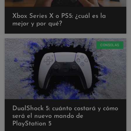
Xbox Series X o PS5: ¿cuál es la
mejor y por qué?
CONSOLAS
DualShock 5: cuánto costará y cómo
será el nuevo mando de
PlayStation 5