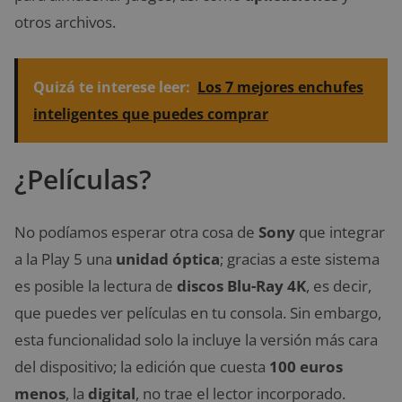
otros archivos.
Quizá te interese leer:
Los 7 mejores enchufes
inteligentes que puedes comprar
¿Películas?
No podíamos esperar otra cosa de
Sony
que integrar
a la Play 5 una
unidad óptica
; gracias a este sistema
es posible la lectura de
discos Blu-Ray 4K
, es decir,
que puedes ver películas en tu consola. Sin embargo,
esta funcionalidad solo la incluye la versión más cara
del dispositivo; la edición que cuesta
100 euros
menos
, la
digital
, no trae el lector incorporado.