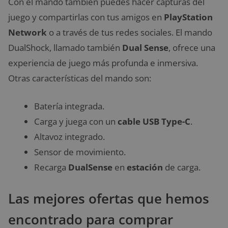
Con el mando también puedes hacer capturas del
juego y compartirlas con tus amigos en
PlayStation
Network
o a través de tus redes sociales. El mando
DualShock, llamado también
Dual Sense
, ofrece una
experiencia de juego más profunda e inmersiva.
Otras características del mando son:
Batería integrada.
Carga y juega con un
cable USB Type-C
.
Altavoz integrado.
Sensor de movimiento.
Recarga
DualSense
en
estación
de carga.
Las mejores ofertas que hemos
encontrado para comprar