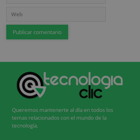
Queremos mantenerte al día en todos los
temas relacionados con el mundo de la
tecnología.