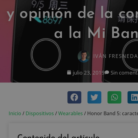
y opinión de la c
a la Mi Ba
IVÁN FRESNEDA
julio 23, 2019
Sin coment
Inicio
/
Dispositivos
/
Wearables
/
Honor Band 5: caracte