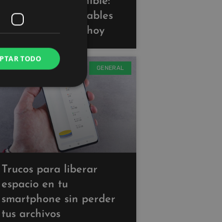
Tecnología sostenible:
gadgets ecoamigables
que puedes usar hoy
PTAR TODO
GENERAL
Trucos para liberar
espacio en tu
smartphone sin perder
tus archivos