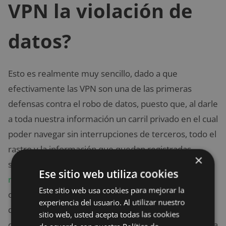
VPN la violación de
datos?
Esto es realmente muy sencillo, dado a que
efectivamente las VPN son una de las primeras
defensas contra el robo de datos, puesto que, al darle
a toda nuestra información un carril privado en el cual
poder navegar sin interrupciones de terceros, todo el
rastro y la información que quedan registradas
×
simplemente es invisible. Es más, al
encontrar una
Ese sitio web utiliza cookies
revisión de expertos de ExpressVPN aquí,
podemos
Este sitio web usa cookies para mejorar la
observar cómo los expertos en la materia afirman
experiencia del usuario. Al utilizar nuestro
que después de probar uno a uno los mejores VPN
sitio web, usted acepta todas las cookies
del mercado, las ideas primordiales como el ocultar la