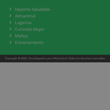
Deporte Saludable
Almanimal
Lugarnia
Curiosite Mujer
Mafius
Entrenamiento
Copyright © 2021 |
Tecnologiaclic.com
|
MyContent
| Todos los derechos reservados.