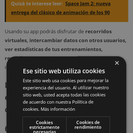
Quizá te interese leer:
Space Jam 2: nueva
entrega del clásico de animación de los 90
Usando su app podrás disfrutar de
recorridos
virtuales, intercambiar datos con otros usuarios,
ver estadísticas de tus entrenamientos,
reproducir tus canciones preferidas
y muchas
×
cosas más.
Ese sitio web utiliza cookies
Este sitio web usa cookies para mejorar la
La mejor oferta que hemos
experiencia del usuario. Al utilizar nuestro
sitio web, usted acepta todas las cookies
encontrado para comprar la
de acuerdo con nuestra Política de
cinta de correr YM Fitness
cookies.
Más información
Cookies
Cookies de
6. Gridinlux
estrictamente
rendimiento
necesarias