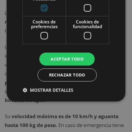
La
cinta de correr Gridinlux
tiene un
diseño muy
moderno
, con unos acabados negros y azul
Cookies de
Cookies de
preferencias
funcionalidad
turquesa.
Incorpora una
pantalla LCD
para acceder a toda la
información sobre tu entrenamiento, como
ACEPTAR TODO
velocidad, distancia recorrida, tiempo y calorías
quemadas. También podrás escoger entre sus
doce
RECHAZAR TODO
programas de entrenamiento
en función de tu
MOSTRAR DETALLES
condición física. Tiene
dos huecos para dejar
botellas de agua
.
Su
velocidad máxima es de 10 km/h y aguanta
hasta 100 kg de peso
. En caso de emergencia tiene