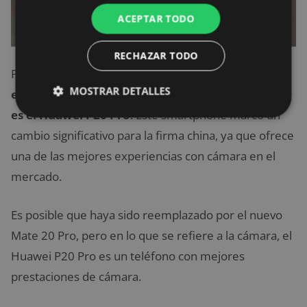
ACEPTAR TODO
RECHAZAR TODO
Pero sin duda, dentro de este ranking,
MOSTRAR DETALLES
el smartphone con mejor cámara del año 2018,
es el Huawei P20 Pro
. Este smartphone marcó un
cambio significativo para la firma china, ya que ofrece
una de las mejores experiencias con cámara en el
mercado.
Es posible que haya sido reemplazado por el nuevo
Mate 20 Pro, pero en lo que se refiere a la cámara, el
Huawei P20 Pro es un teléfono con mejores
prestaciones de cámara.