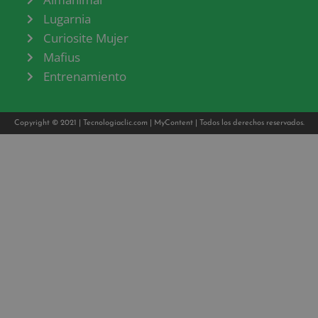
Lugarnia
Curiosite Mujer
Mafius
Entrenamiento
Copyright © 2021 |
Tecnologiaclic.com
|
MyContent
| Todos los derechos reservados.