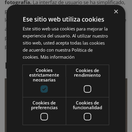
fotografía.
La interfaz de usuario se ha simplificado,
×
por lo que hay menos deslizamiento para acceder a
Ese sitio web utiliza cookies
los distintos modos, y las configuraciones a las que se
accede con frecuencia siempre se muestran en la
Este sitio web usa cookies para mejorar la
experiencia del usuario. Al utilizar nuestro
pantalla, por lo que hay un mínimo de movimiento al
sitio web, usted acepta todas las cookies
preparar su toma.
de acuerdo con nuestra Política de
cookies.
Más información
Huawei P20 Pro
Cookies
Cookies de
estrictamente
rendimiento
necesarias
Cookies de
Cookies de
preferencias
funcionalidad