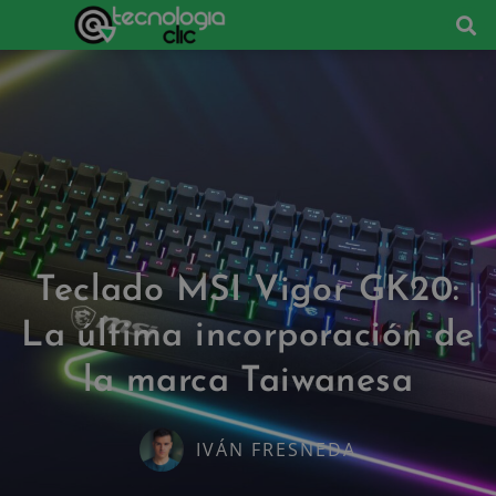
Teclado MSI Vigor GK20:
La última incorporación de
la marca Taiwanesa
IVÁN FRESNEDA