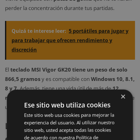
perder la concentración durante tus partidas.
Quizá te interese leer:
5 portátiles para jugar y
para trabajar que ofrecen rendimiento y
discreción
El
teclado MSI Vigor GK20 tiene un peso de solo
866,5 gramos
y es compatible con
Windows 10, 8.1,
8 y 7.
Además, tiene una vida útil de más de
12
×
millones de golpes de tecla
y se conecta a través de
Ese sitio web utiliza cookies
un cable de 1,8 metros USB 2.0
Este sitio web usa cookies para mejorar la
experiencia del usuario. Al utilizar nuestro
La mejor oferta que hemos
sitio web, usted acepta todas las cookies
encontrado para comprar el
de acuerdo con nuestra Política de