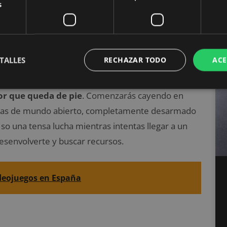
s
TALLES
RECHAZAR TODO
ACE
ltijugador gratuito más popular en este momento y
talla de Player Unknown con un máximo de 100
dor que queda de pie
. Comenzarás cayendo en
slas de mundo abierto, completamente desarmado
so una tensa lucha mientras intentas llegar a un
esenvolverte y buscar recursos.
ideojuegos en España