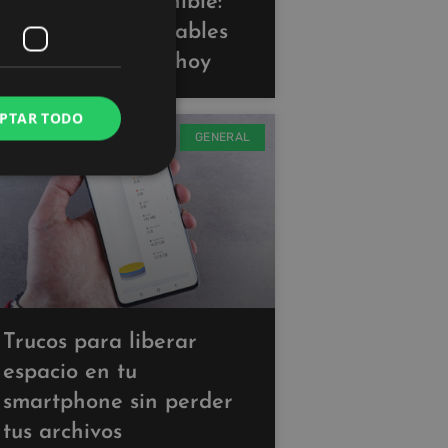
Tecnología sostenible:
gadgets ecoamigables
que puedes usar hoy
PTAR TODO
GENERAL
Trucos para liberar
espacio en tu
smartphone sin perder
tus archivos