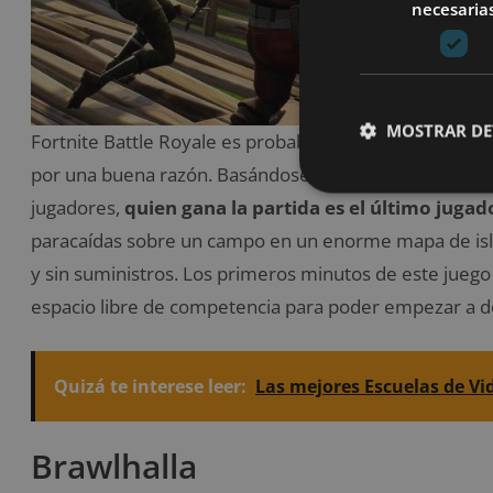
necesaria
MOSTRAR DE
Fortnite Battle Royale es probablemente el juego mu
por una buena razón. Basándose en los campos de ba
jugadores,
quien gana la partida es el último juga
paracaídas sobre un campo en un enorme mapa de i
y sin suministros. Los primeros minutos de este juego 
espacio libre de competencia para poder empezar a d
Quizá te interese leer:
Las mejores Escuelas de V
Brawlhalla