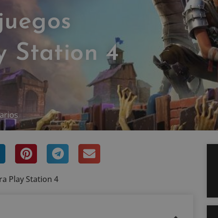
juegos
y Station 4
arios
a Play Station 4