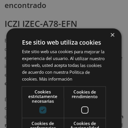
encontrado
ICZI IZEC-A78-EFN
×
Este
hub
se destaca por su increíble relación entre
Ese sitio web utiliza cookies
calidad y precio. Es un modelo de alimentación
Este sitio web usa cookies para mejorar la
externa que trabaja con electricidad, razón por la que
experiencia del usuario. Al utilizar nuestro
sitio web, usted acepta todas las cookies
incorpora múltiples puertos en su carcasa. Sin
de acuerdo con nuestra Política de
embargo, solo será necesario conectarlo
cuando se
cookies.
Más información
conecten más de cuatro puertos paralelamente
.
Cookies
Cookies de
estrictamente
rendimiento
Es la opción ideal para quienes son muy exigentes
necesarias
con respecto a la cantidad de puertos que necesitan
conectar, ya que ofrece la posibilidad de
conectar un
Cookies de
Cookies de
máximo de siete dispositivos vía USB
. Su velocidad
preferencias
funcionalidad