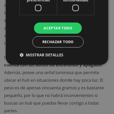
de transferencia de archivos está respaldada por la
tecnología 3.0, así que en este aspecto podrá
satisfacer hasta a los usuarios más exigentes. De
acuerdo al fabricante, es capaz de permitir
ACEPTAR TODO
velocidades de transferencia de hasta 640
RECHAZAR TODO
megabytes por segundo.
MOSTRAR DETALLES
Otro añadido simple, pero interesante, es que
cuenta con un botón de encendido y apagado
.
Además, posee una señal luminosa que permite
ubicar el
hub
en situaciones donde hay poca luz. El
peso es de apenas cincuenta gramos y es bastante
pequeño, por lo que no habrá inconvenientes si
buscas un
hub
que puedas llevar contigo a todas
partes.