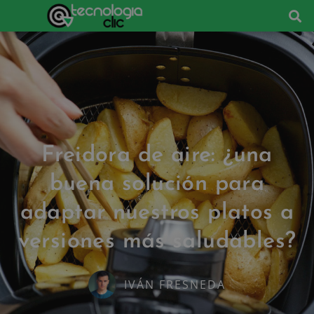
Freidora de aire: ¿una
buena solución para
adaptar nuestros platos a
versiones más saludables?
IVÁN FRESNEDA