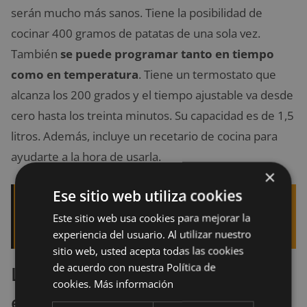
serán mucho más sanos. Tiene la posibilidad de
cocinar 400 gramos de patatas de una sola vez.
También
se puede programar tanto en tiempo
como en temperatura
. Tiene un termostato que
alcanza los 200 grados y el tiempo ajustable va desde
cero hasta los treinta minutos. Su capacidad es de 1,5
litros. Además, incluye un recetario de cocina para
ayudarte a la hora de usarla.
×
Ese sitio web utiliza cookies
Quizá te interese leer:
Tipos de soportes de
Este sitio web usa cookies para mejorar la
móviles para coches ¿Cuál es la mejor opción?
experiencia del usuario. Al utilizar nuestro
sitio web, usted acepta todas las cookies
de acuerdo con nuestra Política de
La mejor oferta que hemos
cookies.
Más información
encontrado para comprar la