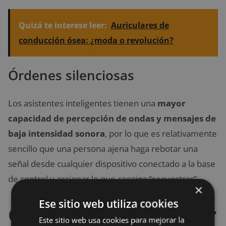
Quizá te interese leer:
Auriculares de
conducción ósea: ¿moda o revolución?
Órdenes silenciosas
Los asistentes inteligentes tienen una
mayor
capacidad de percepción de ondas y mensajes de
baja intensidad sonora
, por lo que es relativamente
sencillo que una persona ajena haga rebotar una
señal desde cualquier dispositivo conectado a la base
de control y accionar lo que consiga “secuestrar”.
×
Ese sitio web utiliza cookies
Consejos para utilizar
Este sitio web usa cookies para mejorar la