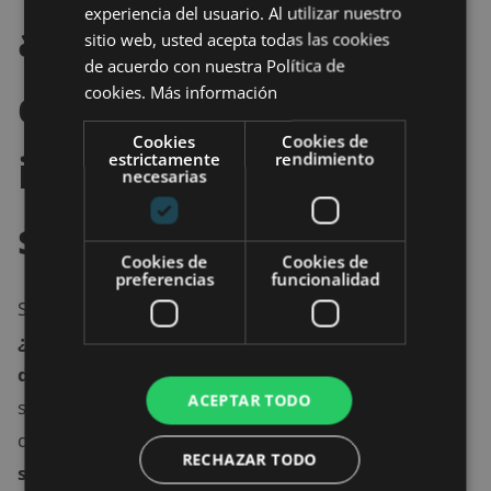
experiencia del usuario. Al utilizar nuestro
asistentes y
sitio web, usted acepta todas las cookies
de acuerdo con nuestra Política de
dispositivos
cookies.
Más información
Cookies
Cookies de
inteligentes con
estrictamente
rendimiento
necesarias
seguridad
Cookies de
Cookies de
preferencias
funcionalidad
Si el hardware y el software no son 100% seguros,
¿es posible evitar filtraciones y hackeos de los
dispositivos conectados?
Lo cierto es que la
ACEPTAR TODO
seguridad plena no existe. En ciberseguridad se dice
que hay
dos tipos de dispositivos: los que han
RECHAZAR TODO
sufrido un ataque y los que lo van a sufrir.