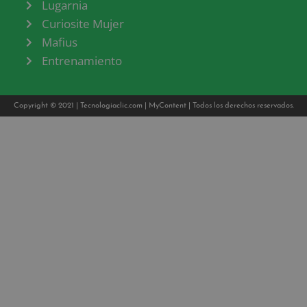
Lugarnia
Curiosite Mujer
Mafius
Entrenamiento
Copyright © 2021 |
Tecnologiaclic.com
|
MyContent
| Todos los derechos reservados.