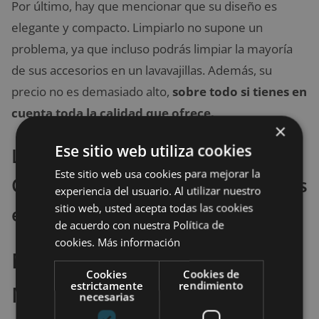
Por último, hay que mencionar que su diseño es
elegante y compacto. Limpiarlo no supone un
problema, ya que incluso podrás limpiar la mayoría
de sus accesorios en un lavavajillas. Además, su
precio no es demasiado alto,
sobre todo si tienes en
cuenta toda la calidad que ofrece.
×
Ese sitio web utiliza cookies
La mejor oferta para comprar
Este sitio web usa cookies para mejorar la
Cecotec Mambo 8090 que hemos
experiencia del usuario. Al utilizar nuestro
sitio web, usted acepta todas las cookies
encontrado
de acuerdo con nuestra Política de
cookies.
Más información
Moulinex Maxichef Advance
Cookies
Cookies de
estrictamente
rendimiento
MK8121
necesarias