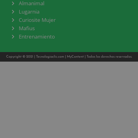
Almanimal
Lugarnia
Curiosite Mujer
Mafius
Entrenamiento
Copyright © 2021 |
Tecnologiaclic.com
|
MyContent
| Todos los derechos reservados.