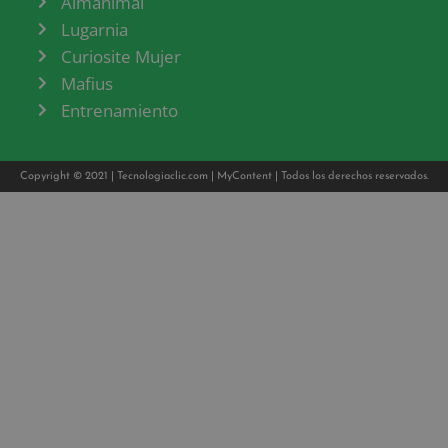
Almanimal
Lugarnia
Curiosite Mujer
Mafius
Entrenamiento
Copyright © 2021 |
Tecnologiaclic.com
|
MyContent
| Todos los derechos reservados.