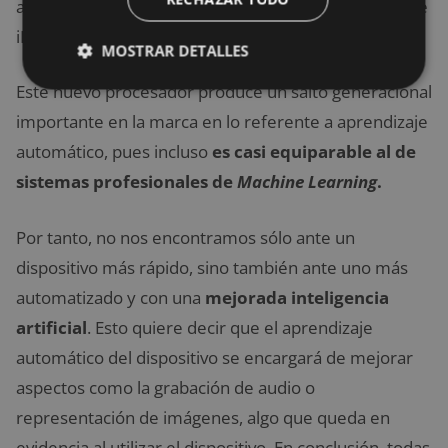
a la innovación con respecto a modelos anteriores de
iPad Air.
MOSTRAR DETALLES
Este nuevo procesador produce un salto generacional
importante en la marca en lo referente a aprendizaje
automático, pues incluso
es casi equiparable al de
sistemas profesionales de
Machine Learning
.
Por tanto, no nos encontramos sólo ante un
dispositivo más rápido, sino también ante uno más
automatizado y con una
mejorada inteligencia
artificial
. Esto quiere decir que el aprendizaje
automático del dispositivo se encargará de mejorar
aspectos como la grabación de audio o
representación de imágenes, algo que queda en
evidencia al utilizar el dispositivo. En conclusión, todas