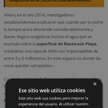
Ahora, en el año 2014, investigadores
estadounidenses explicaron que cuando por la noche
la temperatura desciende considerablemente y
llueve, llega a congelarse incluso el agua que se
acumula sobre la
superficie de Racetrack Playa
,
creándose una capa de hielo casi imperceptible de
entre 3 y 6 milímetros. En este espacio es donde las
rocas quedan «atrapadas».
Con todo, además de llamar la atención por su clima,
×
la situación anterior también ha provocado que sean
Ese sitio web utiliza cookies
muchos los que quieran viajar hasta
el
Valle de la
Este sitio web usa cookies para mejorar la
Muerte
para intentar vivir desde dentro
situaciones
experiencia del usuario. Al utilizar nuestro
paranormales
a pesar de que ya se haya ofrecido una