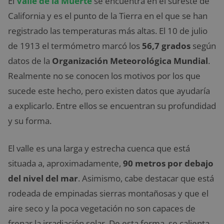
El
Valle de la Muerte
se encuentra en el sureste de
California y es el punto de la Tierra en el que se han
registrado las temperaturas más altas. El 10 de julio
de 1913 el termómetro marcó los
56,7 grados
según
datos de la
Organización Meteorológica Mundial
.
Realmente no se conocen los motivos por los que
sucede este hecho, pero existen datos que ayudaría
a explicarlo. Entre ellos se encuentran su profundidad
y su forma.
El valle es una larga y estrecha cuenca que está
situada a, aproximadamente,
90 metros por debajo
del nivel del mar
. Asimismo, cabe destacar que está
rodeada de empinadas sierras montañosas y que el
aire seco y la poca vegetación no son capaces de
frenar la irradiación solar. De esta forma, se calienta