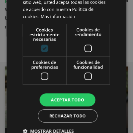
sitio web, usted acepta todas las cookies
explicación científica. Si eres uno de ellos, organiza
de acuerdo con nuestra Política de
cookies.
Más información
bien tu viaje y cumple con todos los requisitos
necesarios para poner por delante tu salud.
Cookies
Cookies de
estrictamente
rendimiento
necesarias
Cookies de
Cookies de
preferencias
funcionalidad
SALUD
ACEPTAR TODO
RECHAZAR TODO
MOSTRAR DETALLES