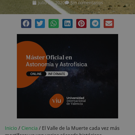
julio 30, 2020
Sin comentarios
Inicio
/
Ciencia
/
El Valle de la Muerte cada vez más