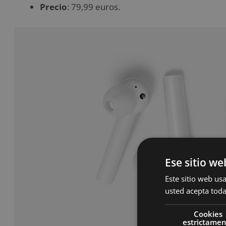
Precio
: 79,99 euros.
Ese sitio we
Este sitio web usa
usted acepta toda
Cookies
estrictame