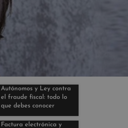
Autónomos y Ley contra
el fraude fiscal: todo lo
que debes conocer
Factura electrónica y