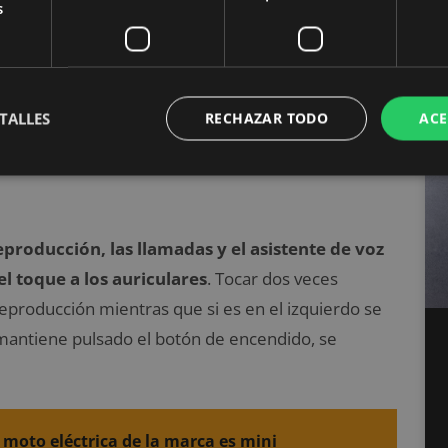
s
icos recuerda
a los de la marca Apple
por su
TALLES
RECHAZAR TODO
ACE
bién la caja de carga recuerda mucho a los de la
tante más grandes pero
son bastante ligeros
, cada
eproducción, las llamadas y el asistente de voz
el toque a los auriculares
. Tocar dos veces
reproducción mientras que si es en el izquierdo se
e mantiene pulsado el botón de encendido, se
 moto eléctrica de la marca es mini