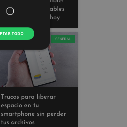
Tecnología sostenible:
gadgets ecoamigables
que puedes usar hoy
PTAR TODO
GENERAL
Trucos para liberar
espacio en tu
smartphone sin perder
tus archivos