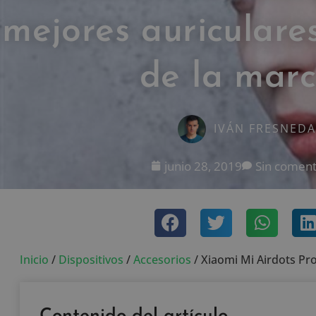
mejores auriculare
de la mar
IVÁN FRESNEDA
junio 28, 2019
Sin coment
Inicio
/
Dispositivos
/
Accesorios
/
Xiaomi Mi Airdots Pr