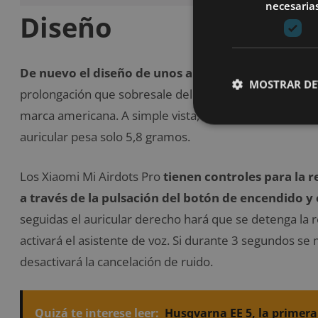
necesaria
Diseño
De nuevo el diseño de unos auriculares inalámbr
MOSTRAR DE
prolongación que sobresale del pabellón auditivo. Tam
marca americana. A simple vista, eso sí, parecen bas
auricular pesa solo 5,8 gramos.
Los Xiaomi Mi Airdots Pro
tienen controles para la r
a través de la pulsación del botón de encendido y 
seguidas el auricular derecho hará que se detenga la 
activará el asistente de voz. Si durante 3 segundos s
desactivará la cancelación de ruido.
Quizá te interese leer:
Husqvarna EE 5, la primera