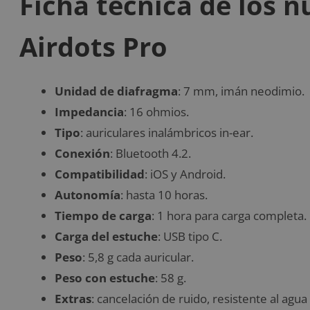
Ficha técnica de los 
Airdots Pro
Unidad de diafragma
: 7 mm, imán neodimio.
Impedancia
: 16 ohmios.
Tipo
: auriculares inalámbricos in-ear.
Conexión
: Bluetooth 4.2.
Compatibilidad
: iOS y Android.
Autonomía
: hasta 10 horas.
Tiempo de carga
: 1 hora para carga completa.
Carga del estuche
: USB tipo C.
Peso
: 5,8 g cada auricular.
Peso con estuche
: 58 g.
Extras
: cancelación de ruido, resistente al agu