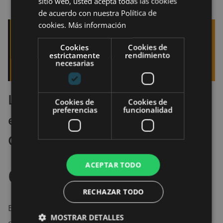
sitio web, usted acepta todas las cookies
de acuerdo con nuestra Política de
cookies.
Más información
Quizá te interese leer:
Seat eXS: características
Cookies
Cookies de
y opinión del patinete eléctrico de Seat y
estrictamente
rendimiento
necesarias
Segway
La mejor oferta que hemos
Cookies de
Cookies de
preferencias
funcionalidad
encontrado para comprar una
Galaxy Tab S4
ACEPTAR TODO
Otras Tablets
RECHAZAR TODO
En caso de que no consigas decantarte por ninguno
MOSTRAR DETALLES
de los modelos anteriores,
puedes optar por las