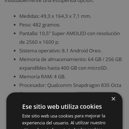
indudablemente una estupenda opción.
Medidas: 49,3 x 164,3 x 7,1 mm.
Peso: 482 gramos.
Pantalla: 10,5” Super AMOLED con resolución
de 2560 x 1600 p.
Sistema operativo: 8.1 Android Oreo.
Memoria de almacenamiento: 64 GB / 256 GB
expandibles hasta 400 GB con microSD.
Memoria RAM: 4 GB.
Procesador: Qualcomm Snapdragon 835 Octa
Core.
×
Batería: 7.300 mAh.
Ese sitio web utiliza cookies
Cámara: Principal de 13 MP y frontal de 8 MP.
Este sitio web usa cookies para mejorar la
Otros: GPS, GLONASS, LTE.
experiencia del usuario. Al utilizar nuestro
Precio: Desde 640 euros.