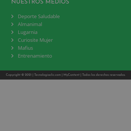
NUESTROS MEDIOS
Deporte Saludable
Almanimal
Lugarnia
Curiosite Mujer
Mafius
Entrenamiento
Copyright © 2021 |
Tecnologiaclic.com
|
MyContent
| Todos los derechos reservados.