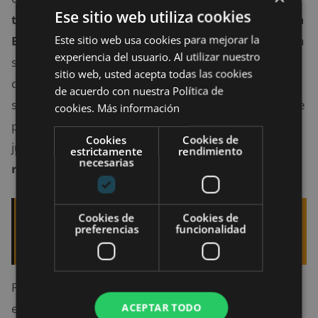
Ese sitio web utiliza cookies
trabajando actualmente para llevar la tecnología
Este sitio web usa cookies para mejorar la
BCI de lleno al ámbito de los videojuegos
como ya
experiencia del usuario. Al utilizar nuestro
sucede con
Second Life
, pero la compañía de Newell
sitio web, usted acepta todas las cookies
quiere ir más allá, pues pretende desarrollar un
de acuerdo con nuestra Política de
software BCI de código abierto; esto permitirá que se
cookies.
Más información
puedan interpretar las señales de la mente de los
Cookies
Cookies de
jugadores a través de un hardware en
cascos de
estrictamente
rendimiento
necesarias
realidad virtual mejorados.
Cookies de
Cookies de
Quizá te interese leer:
El juego de Nintendo
preferencias
funcionalidad
Super Mario Bros 3 más caro de la historia
Para ayudarlos a hacer eso, Newell dijo que Valve
está trabajando actualmente en un
proyecto de
ACEPTAR TODO