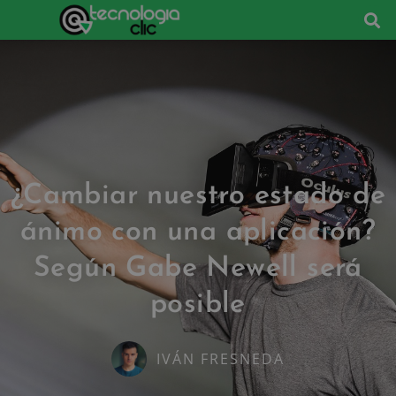
¿Cambiar nuestro estado de
ánimo con una aplicación?
Según Gabe Newell será
posible
IVÁN FRESNEDA