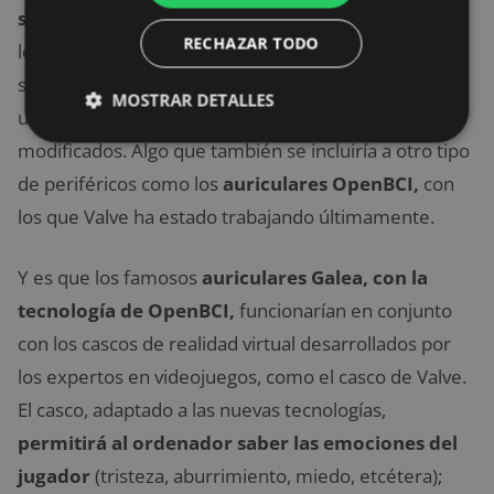
software BCI de código abierto,
lo que permite a
RECHAZAR TODO
los desarrolladores comenzar a interpretar las
señales que se leen del cerebro de las personas
MOSTRAR DETALLES
utilizando hardware como cascos de realidad virtual
modificados. Algo que también se incluiría a otro tipo
de periféricos como los
auriculares OpenBCI,
con
los que Valve ha estado trabajando últimamente.
Y es que los famosos
auriculares Galea, con la
tecnología de OpenBCI,
funcionarían en conjunto
con los cascos de realidad virtual desarrollados por
los expertos en videojuegos, como el casco de Valve.
El casco, adaptado a las nuevas tecnologías,
permitirá al ordenador saber las emociones del
jugador
(tristeza, aburrimiento, miedo, etcétera);