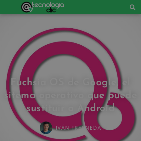
Fuchsia OS de Google, el
sitema operativo que puede
sustituir a Android
IVÁN FRESNEDA