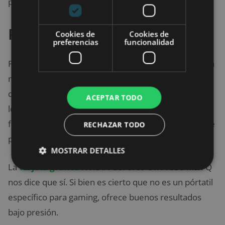
postura del usuario en cada momento.
Rendimiento asegurado
Cookies de
Cookies de
preferencias
funcionalidad
Por último, hablamos de su rendimiento, que no está
nada mal, gracias al procesador Intel Core i7-8565U
que late en su interior, los 16 GB de memoria RAM y
ACEPTAR TODO
los
512 GB de SSD.
La combinación puede hacer
frente a los desafíos más exigentes, sin embargo, ¿se
RECHAZAR TODO
puede jugar con él?
MOSTRAR DETALLES
La
tarjeta gráfica
NVIDIA GeForce GTX 1050 Max-Q
nos dice que sí. Si bien es cierto que no es un pórtatil
específico para gaming, ofrece buenos resultados
bajo presión.