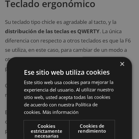
Teclado ergonómico
Su teclado tipo chicle es agradable al tacto, y la
distribución de las teclas es QWERTY
. La única
diferencia con respecto a otros teclados es que la F6
se utiliza, en este caso, para cambiar de un modo a
otro en el ScreenPad. Por otro lado, la tecla Enter
×
presenta la misma forma que el retroceso clásico.
Ese sitio web utiliza cookies
Este sitio web usa cookies para mejorar la
Ostenta retroiluminación, y nos permite ajustar su
experiencia del usuario. Al utilizar nuestro
nivel de luminosidad a nuestro gusto.
sitio web, usted acepta todas las cookies
de acuerdo con nuestra Política de
En general, el uso del teclado resulta bastante
cookies.
Más información
cómodo, principalmente gracias a la bisagra de la
Cookies
Cookies de
pantalla, la cual inclina el teclado para adaptarse a la
estrictamente
rendimiento
necesarias