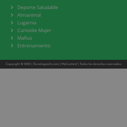
Deporte Saludable
Almanimal
Lugarnia
Curiosite Mujer
Mafius
Entrenamiento
Copyright © 2021 |
Tecnologiaclic.com
|
MyContent
| Todos los derechos reservados.