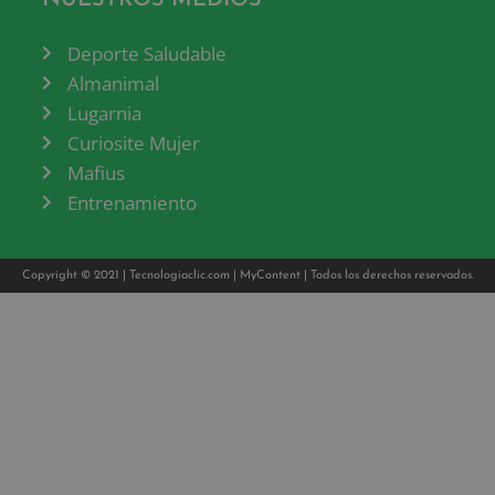
Deporte Saludable
Almanimal
Lugarnia
Curiosite Mujer
Mafius
Entrenamiento
Copyright © 2021 |
Tecnologiaclic.com
|
MyContent
| Todos los derechos reservados.