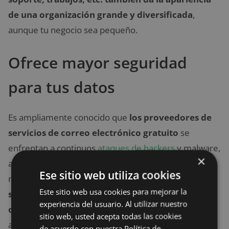
de una organización grande y diversificada
,
aunque tu negocio sea pequeño.
Ofrece mayor seguridad
para tus datos
Es ampliamente conocido que
los proveedores de
servicios de correo electrónico gratuito
se
enfrentan a continuos
ataques de hackers
y malware,
×
además de ser propensos al spam. Carecen de las
Ese sitio web utiliza cookies
medidas de seguridad necesarias y, por lo tanto,
no
Este sitio web usa cookies para mejorar la
son aptos para ser utilizados para las
experiencia del usuario. Al utilizar nuestro
operaciones confidenciales de una empresa
,
sitio web, usted acepta todas las cookies
además de no tener el control total de su propio
de acuerdo con nuestra Política de