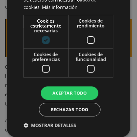
correo electrónico.
cookies.
Más información
Cookies
Cookies de
estrictamente
rendimiento
Quizá te interese leer:
Comparativa de
necesarias
servicios de música en streaming: ¿Spotify,
Apple o YouTube Music?
Cookies de
Cookies de
preferencias
funcionalidad
Con tu cuenta de corrreo profesional puedes
instalar los plugins de seguridad apropiados y
mantener la seguridad de tu sistema de correo
ACEPTAR TODO
electrónico como desees
, ya que tienes el control
total del mismo.
RECHAZAR TODO
Además, para no perder los datos en caso de ataque
MOSTRAR DETALLES
o problemas técnicos, puedes contratar
copias de