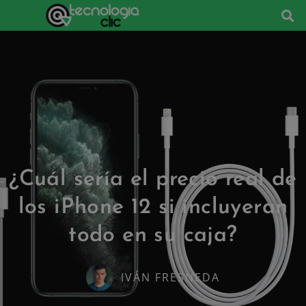
¿Cuál sería el precio real de
los iPhone 12 si incluyeran
todo en su caja?
IVÁN FRESNEDA