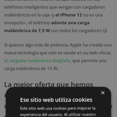
teléfonos inteligentes que vengan con cargadores
inalámbricos en la caja -y
el iPhone 12
no es una
excepción-, el teléfono
admite una carga
inalámbrica de 7,5 W
con todos los cargadores Qi.
Si quieres algo más de potencia, Apple ha creado una
nueva tecnología que solo se vende en su web oficial,
el cargador inalámbrico MagSafe
, que permite una
carga inalámbrica de 15 W.
La mejor oferta que hemos
×
encontrado para comprar un
Ese sitio web utiliza cookies
cargador inalámbrico compatible
Este sitio web usa cookies para mejorar la
experiencia del usuario. Al utilizar nuestro
con iPhone 12