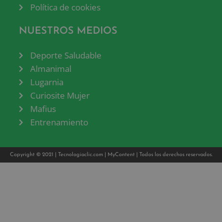
Política de cookies
NUESTROS MEDIOS
Deporte Saludable
Almanimal
Lugarnia
Curiosite Mujer
Mafius
Entrenamiento
Copyright © 2021 |
Tecnologiaclic.com
|
MyContent
| Todos los derechos reservados.