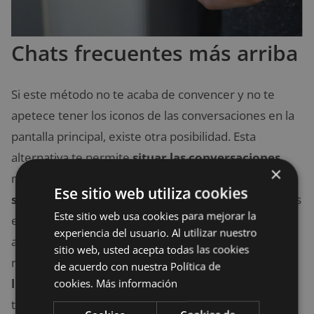
Chats frecuentes más arriba
Si este método no te acaba de convencer y no te
apetece tener los iconos de las conversaciones en la
pantalla principal, existe otra posibilidad. Esta
alternativa te permite
situar las conversaciones
×
más habituales o que te apetezcan
en la parte
Ese sitio web utiliza cookies
superior de la aplicación
. De esta manera, destacas
Este sitio web usa cookies para mejorar la
esos chats dándoles prioridad y manteniéndolos
experiencia del usuario. Al utilizar nuestro
arriba independientemente de los mensajes que
sitio web, usted acepta todas las cookies
recibas de otras conversaciones.
Para conseguir
de acuerdo con nuestra Política de
llevar a cabo esta opción en teléfonos Android,
cookies.
Más información
tienes que seguir los siguientes pasos: