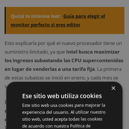
Quizá te interese leer:
Guía para elegir el
monitor perfecto si eres editor
Esto explicaría por qué el nuevo procesador tiene un
suministro limitado, ya que
Intel busca maximizar
los ingresos subastando las CPU supercontenidas
en lugar de venderlas a una tarifa fija
. La primera
de estas subastas se inició en enero, y cada mes se
seguirán vendiendo más lotes.
×
Ese sitio web utiliza cookies
El nuevo procesador i9
tiene una potencia de
Este sitio web usa cookies para mejorar la
diseño térmico (TDP) de 255 W y ofrece
experiencia del usuario. Al utilizar nuestro
sitio web, usted acepta todas las cookies
compatibilidad con las placas base del zócalo
de acuerdo con nuestra Política de
2066 X299.
Tampoco tiene garantía por parte de