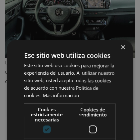
×
Ese sitio web utiliza cookies
La gama del nuevo Skoda Fabia está compuesta por
Este sitio web usa cookies para mejorar la
un total de cuatro equipos que mostramos a
experiencia del usuario. Al utilizar nuestro
sitio web, usted acepta todas las cookies
continuación:
de acuerdo con nuestra Política de
cookies.
Más información
MPI Business desde € 14,370.
Edición de diseño a partir de € 14.720.
Cookies
Cookies de
estrictamente
rendimiento
Doble color por € 15,220.
necesarias
Twin Color Monte Carlo con un precio
desde 16.420 euros.