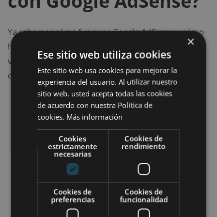
con Google AdSense?
Ya sabemos cómo funciona Google AdSense y cómo
×
hay que realiza la inscripción en el programa, ahora
Ese sitio web utiliza cookies
viene la parte más interesante: ¿Cómo ganar dinero
Este sitio web usa cookies para mejorar la
con él?
experiencia del usuario. Al utilizar nuestro
sitio web, usted acepta todas las cookies
El primer paso para ganar dinero con AdSense
de acuerdo con nuestra Política de
es
elegir un
nicho que sea rentable
. No
cookies.
Más información
todos los temas son realmente rentables, ya
Cookies
Cookies de
que algunos no tienen un buen número de
estrictamente
rendimiento
necesarias
anunciantes o estos anunciantes pagan poco
por clic.
El segundo paso es
generar un contenido
Cookies de
Cookies de
preferencias
funcionalidad
original y relevante
, nada de copiar los