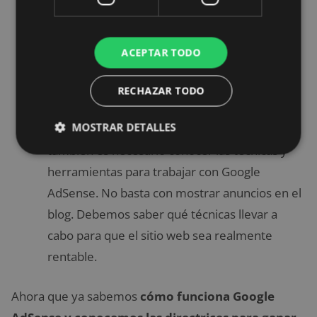
artículos de otros.
El tercer punto es
generar tráfico de calidad
para el sitio.
Para conseguir esto hay que
ACEPTAR TODO
crear una buena
estrategia de divulgación y
aplicar las técnicas de SEO
– Search Engine
RECHAZAR TODO
Optimization- para destacar las páginas de del
MOSTRAR DETALLES
en las herramientas de búsqueda. Además,
también es necesario conocer las técnicas y
herramientas para trabajar con Google
AdSense. No basta con mostrar anuncios en el
blog. Debemos saber qué técnicas llevar a
cabo para que el sitio web sea realmente
rentable.
Ahora que ya sabemos
cómo funciona Google