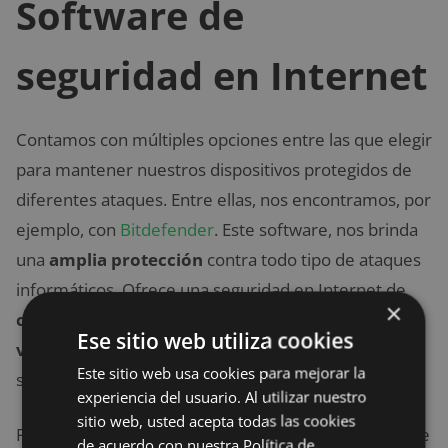
Software de
seguridad en Internet
Contamos con múltiples opciones entre las que elegir
para mantener nuestros dispositivos protegidos de
diferentes ataques. Entre ellas, nos encontramos, por
ejemplo, con
Bitdefender
. Este software, nos brinda
una
amplia protección
contra todo tipo de ataques
informáticos. Ofrece una seguridad en Internet de
×
calidad
y además, tenemos la opción de elegir
Ese sitio web utiliza cookies
varios dispositivos
simultáneos en los que instalar
Este sitio web usa cookies para mejorar la
su función protectora.
experiencia del usuario. Al utilizar nuestro
sitio web, usted acepta todas las cookies
Por otro lado, presenta modelos específicos para que
de acuerdo con nuestra Política de