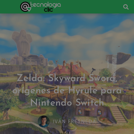
Zelda: Skyward Sword,
orígenes de Hyrule para
Nintendo Switch
IVÁN FRESNEDA