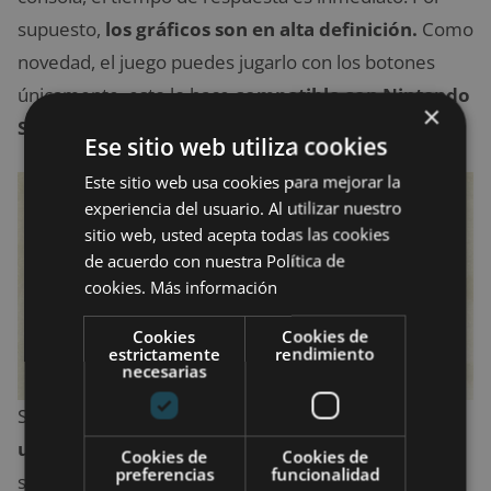
supuesto,
los gráficos son en alta definición.
Como
novedad, el juego puedes jugarlo con los botones
únicamente, esto lo hace
compatible con Nintendo
×
Switch Lite.
Ese sitio web utiliza cookies
Este sitio web usa cookies para mejorar la
experiencia del usuario. Al utilizar nuestro
sitio web, usted acepta todas las cookies
de acuerdo con nuestra Política de
cookies.
Más información
Cookies
Cookies de
estrictamente
rendimiento
necesarias
Si juegas con ambos Joy-Con puedes
controlar con
uno la espada y con el otro el escudo.
El derecho
Cookies de
Cookies de
preferencias
funcionalidad
sirve para usar la espada, mientras que, con el