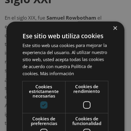
En el siglo XIX, fue
Samuel Rowbotham
el
encargado de recordar que
la Tierra era plana
×
Ese sitio web utiliza cookies
cuando se trataba de una idea que había quedado
totalmente atrás. Después, intentó divulgar esta
Este sitio web usa cookies para mejorar la
experiencia del usuario. Al utilizar nuestro
información la
Flat Earth Society
. Más
sitio web, usted acepta todas las cookies
recientemente, fue
Eric Dubay
quien invitó a la
de acuerdo con nuestra Política de
sociedad a plantearse esta teoría en el año 2014.
cookies.
Más información
¿Cómo? Difundió un PDF de 35 páginas explicando
Cookies
Cookies de
supuestas pruebas que demostrarían que el lugar en
estrictamente
rendimiento
necesarias
el que residimos no es «una bola que da vueltas».
Aunque muchos se lo tomaron a broma y decidieron
ignorar su discurso, otros le apoyaron, creyéndose
Cookies de
Cookies de
toda la información aportada por Dubay.
preferencias
funcionalidad