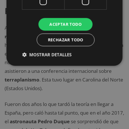
Personajes famosos
ACEPTAR TODO
Asimismo,
el jugador de la
NBA Kyrie Irving
, el
rapero B.o.B. o la cantante y actriz Tila Tequila
se
RECHAZAR TODO
han sumado públicamente a la idea de que el planeta
en el que vivimos es totalmente liso. Es más, en
MOSTRAR DETALLES
noviembre de 2017, cerca de 400 personas
asistieron a una conferencia internacional sobre
terraplanismo
. Esta tuvo lugar en Carolina del Norte
(Estados Unidos).
Fueron dos años lo que tardó la teoría en llegar a
España, pero caló hasta tal punto, que en el año 2017,
el
astronauta Pedro Duque
se sorprendió de que