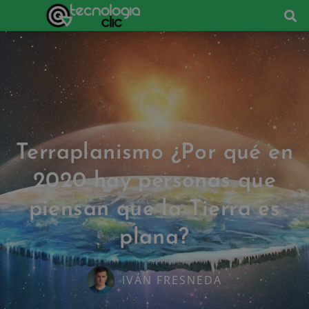
Terraplanismo ¿Por qué en
2020 hay personas que
piensan que la Tierra es
plana?
IVÁN FRESNEDA