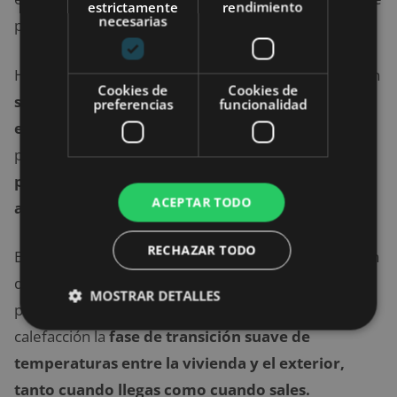
estrictamente
rendimiento
necesarias
para todos hasta ahora se antojaba imposible.
Hasta ahora. Los termostatos inteligentes incorporan
Cookies de
Cookies de
sensores que toman datos termostáticos de la
preferencias
funcionalidad
estancia
para aprender de la temperatura que
programas para esas situaciones y facilitarte
programaciones futuras de cuándo encender o
ACEPTAR TODO
apagar la calefacción.
RECHAZAR TODO
Estos sensores también reciben inputs o información
de la temperatura exterior, lo que permite al
MOSTRAR DETALLES
propietario incluir en la programación de la
calefacción la
fase de transición suave de
temperaturas entre la vivienda y el exterior,
tanto cuando llegas como cuando sales.