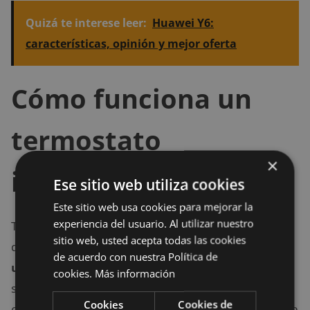
Quizá te interese leer:
Huawei Y6:
características, opinión y mejor oferta
Cómo funciona un
termostato
×
inteligente
Ese sitio web utiliza cookies
Este sitio web usa cookies para mejorar la
experiencia del usuario. Al utilizar nuestro
Tanto en las viviendas privadas como en las oficinas
sitio web, usted acepta todas las cookies
de trabajo,
encontrar la temperatura ideal para
de acuerdo con nuestra Política de
una estancia es complejo
. No todas las personas
cookies.
Más información
sienten el frío y el calor de igual forma, por lo que
Cookies
Cookies de
encontrar el punto intermedio, cómodo y confortable