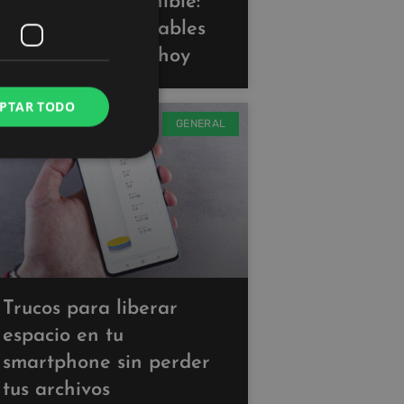
Tecnología sostenible:
gadgets ecoamigables
que puedes usar hoy
PTAR TODO
GENERAL
Trucos para liberar
espacio en tu
smartphone sin perder
tus archivos