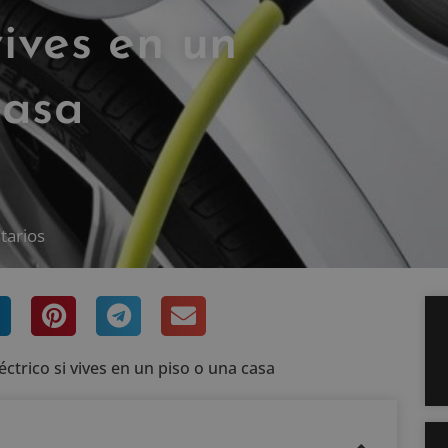
vives en un
casa
tarios
ctrico si vives en un piso o una casa