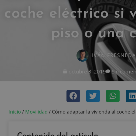
coche eléctrico si 
piso o una 
IVÁN FRESNEDA
octubre 3, 2019
Sin comen
Inicio
/
Movilidad
/
Cómo adaptar la vivienda al coche elé