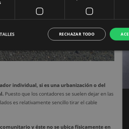
s
TALLES
RECHAZAR TODO
ACE
ador individual, si es una urbanización o del
l.
Puesto que los contadores se suelen dejar en las
lados es relativamente sencillo tirar el cable
 comunitario y éste no se ubica físicamente en