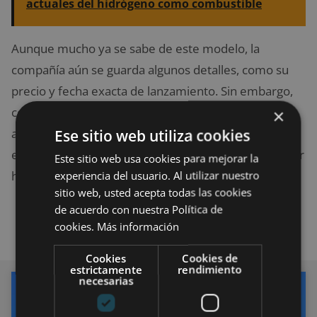
actuales del hidrógeno como combustible
Aunque mucho ya se sabe de este modelo, la
compañía aún se guarda algunos detalles, como su
precio y fecha exacta de lanzamiento. Sin embargo,
con lo que sabemos hasta ahora, se nos hace
×
Ese sitio web utiliza cookies
atractivo poder enseñar motocroos a los niños con
este modelo mini. Al parecer tendremos que esperar
Este sitio web usa cookies para mejorar la
experiencia del usuario. Al utilizar nuestro
hasta el otoño del 2019.
sitio web, usted acepta todas las cookies
de acuerdo con nuestra Política de
cookies.
Más información
Cookies
Cookies de
estrictamente
rendimiento
necesarias
MOVILIDAD