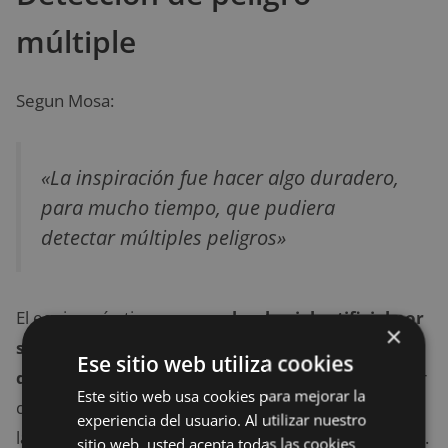
múltiple
Segun Mosa:
«La inspiración fue hacer algo duradero,
para mucho tiempo, que pudiera
detectar múltiples peligros»
El equipo aún tiene que
probar la piel artificial por
×
su respuesta al calor y al frío, pero sospechan
Ese sitio web utiliza cookies
que también funcionará
. El siguiente paso es hacer
Este sitio web usa cookies para mejorar la
que el sensor en una configuración plana, más como
experiencia del usuario. Al utilizar nuestro
la piel más parecido a la piel, y ver si todavía funciona.
sitio web, usted acepta todas las cookies