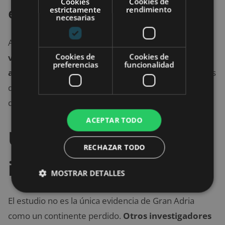
Cookies
Cookies de
efectivas
estrictamente
rendimiento
necesarias
Aunque
la colisión tectónica ocurrió a
Cookies de
Cookies de
velocidades de no más de 3 a 4 centímetros por
preferencias
funcionalidad
año
, el choque destrozó la corteza de 100 kilómetros
de espesor. Además, envió la mayor parte al manto
de la Tierra.
ACEPTAR TODO
Un atlas del
RECHAZAR TODO
inframundo
MOSTRAR DETALLES
El estudio no es la única evidencia de Gran Adria
como un continente perdido.
Otros investigadores