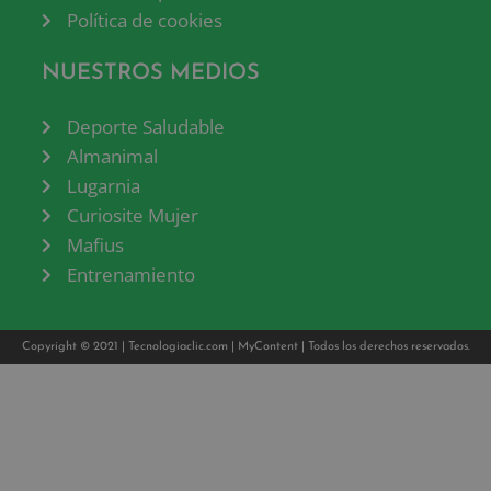
Política de cookies
NUESTROS MEDIOS
Deporte Saludable
Almanimal
Lugarnia
Curiosite Mujer
Mafius
Entrenamiento
Copyright © 2021 |
Tecnologiaclic.com
|
MyContent
| Todos los derechos reservados.