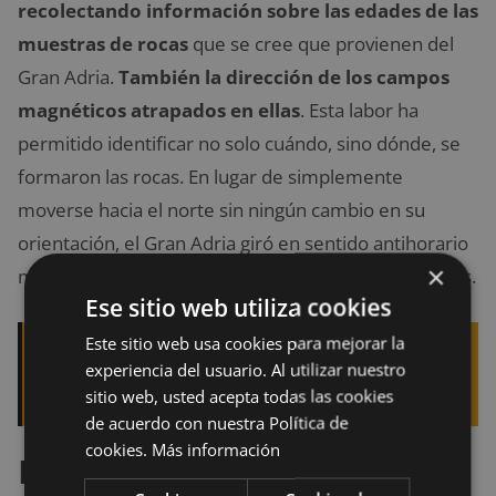
recolectando información sobre las edades de las
muestras de rocas
que se cree que provienen del
Gran Adria.
También la dirección de los campos
magnéticos atrapados en ellas
. Esta labor ha
permitido identificar no solo cuándo, sino dónde, se
formaron las rocas. En lugar de simplemente
moverse hacia el norte sin ningún cambio en su
orientación, el Gran Adria giró en sentido antihorario
×
mientras empujaba y raspaba otras placas tectónicas.
Ese sitio web utiliza cookies
Este sitio web usa cookies para mejorar la
Quizá te interese leer:
5 tendencias
experiencia del usuario. Al utilizar nuestro
tecnológicas que arrasarán este 2019
sitio web, usted acepta todas las cookies
de acuerdo con nuestra Política de
cookies.
Más información
Pequeñas velocidades pero