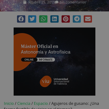
octubre 25, 2019
Sin comentarios
Inicio
/
Ciencia
/
Espacio
/
Agujeros de gusano: ¿Una