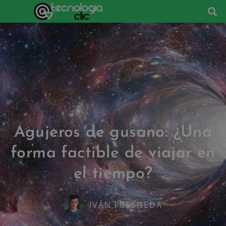
Agujeros de gusano: ¿Una
forma factible de viajar en
el tiempo?
IVÁN FRESNEDA