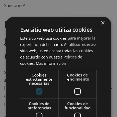
Sagitario A.
Los agujeros de
×
Ese sitio web utiliza cookies
gusano ¿Serían como
Este sitio web usa cookies para mejorar la
experiencia del usuario. Al utilizar nuestro
sitio web, usted acepta todas las cookies
en las películas?
de acuerdo con nuestra Política de
cookies.
Más información
Si alguna vez se descubren agujeros de gusano,
no
Cookies
Cookies de
estrictamente
rendimiento
serán del tipo que la ciencia ficción suele
necesarias
imaginar
. Esto es así porque si un agujero de gusano
es transitable, la gente y las naves espaciales
probablemente no podrían pasar.
Cookies de
Cookies de
preferencias
funcionalidad