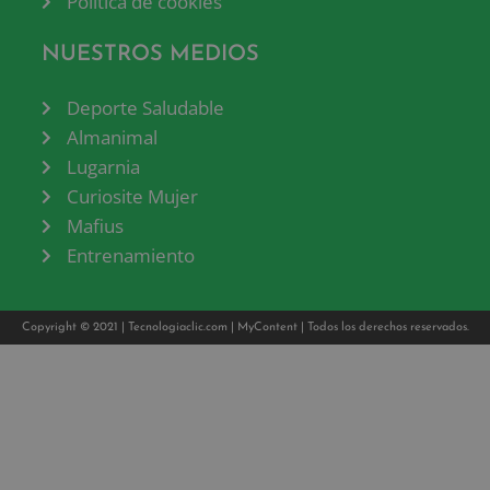
Política de cookies
NUESTROS MEDIOS
Deporte Saludable
Almanimal
Lugarnia
Curiosite Mujer
Mafius
Entrenamiento
Copyright © 2021 |
Tecnologiaclic.com
|
MyContent
| Todos los derechos reservados.