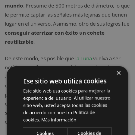
mundo
. Presume de 500 metros de diámetro, lo que
le permite captar las señales más lejanas que tienen
lugar en el universo. Asimismo, otro de sus logros fue
conseguir aterrizar con éxito un cohete
reutilizable
.
De este modo, es posible que
la Luna
vuelva a ser
noticia en un futuro no muy lejano gracias a los
×
avances de China, que quiere facilitar cualquier
Ese sitio web utiliza cookies
contacto que pueda tener lugar entre nuestro
Este sitio web usa cookies para mejorar la
planeta y su único satélite natural. Quizá, gracias a
experiencia del usuario. Al utilizar nuestro
esta creación,
el viaje del siglo XX quede en una
sitio web, usted acepta todas las cookies
simple anécdota
y normalicemos salir de la Tierra
de acuerdo con nuestra Política de
cookies.
Más información
como si de cualquier otra escapada se tratase.
Cookies
Cookies de