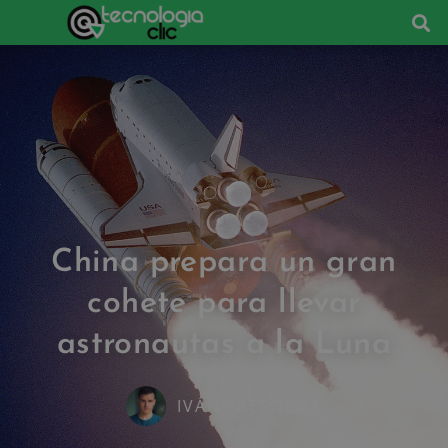
China prepara un gran
cohete para llevar
astronautas a la Luna
IVÁN FRESNEDA